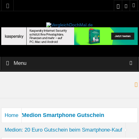
Menu
Medion Smartphone Gutschein
Home
Medion: 20 Euro Gutschein beim Smartphone-Kauf