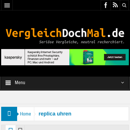
Menu
Home
replica uhren