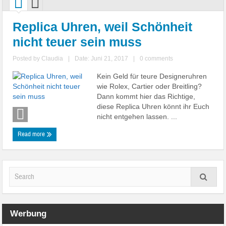
Replica Uhren, weil Schönheit
nicht teuer sein muss
Posted by
Claudia
|
Date: Juni 21, 2017
|
0 comments
Kein Geld für teure Designeruhren
wie Rolex, Cartier oder Breitling?
Dann kommt hier das Richtige,
diese Replica Uhren könnt ihr Euch
nicht entgehen lassen. ...
Read more
Werbung