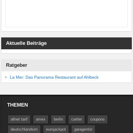
Aktuelle Beiträge
Ratgeber
La Mer: Das Panorama Restaurant auf Ahlbeck
THEMEN
allnet tarif
amex
berlin
cartier
coupons
deutschlandsim
eurojackpot
garagentor