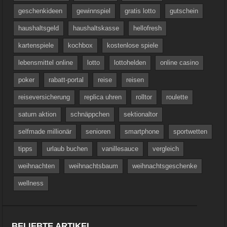
geschenkideen
gewinnspiel
gratis lotto
gutschein
haushaltsgeld
haushaltskasse
hellofresh
kartenspiele
kochbox
kostenlose spiele
lebensmittel online
lotto
lottohelden
online casino
poker
rabatt-portal
reise
reisen
reiseversicherung
replica uhren
rolltor
roulette
saturn aktion
schnäppchen
sektionaltor
selfmade millionär
senioren
smartphone
sportwetten
tipps
urlaub buchen
vanillesauce
vergleich
weihnachten
weihnachtsbaum
weihnachtsgeschenke
wellness
BELIEBTE ARTIKEL