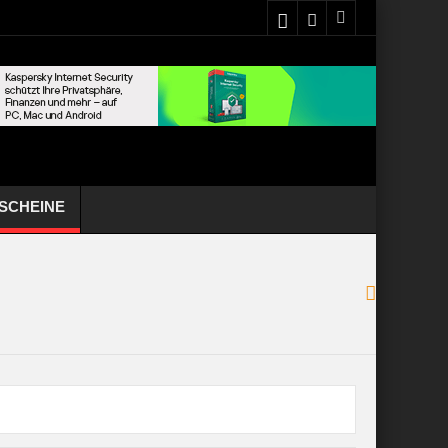
SCHEINE