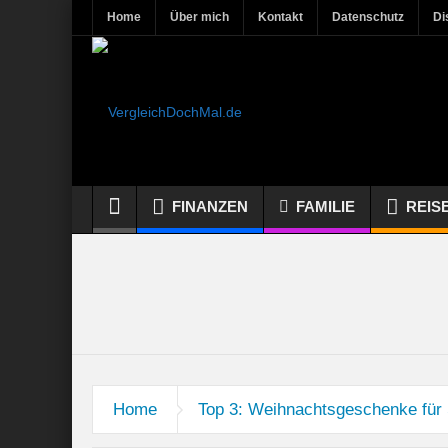
Home
Über mich
Kontakt
Datenschutz
Di
FINANZEN
FAMILIE
REIS
Home
Top 3: Weihnachtsgeschenke für 