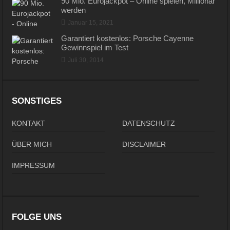
90 Mio. Eurojackpot – Online spielen, Millionär
werden
Januar 15, 2021
Garantiert kostenlos: Porsche Cayenne
Gewinnspiel im Test
Juli 30, 2014
SONSTIGES
KONTAKT
DATENSCHUTZ
ÜBER MICH
DISCLAIMER
IMPRESSUM
FOLGE UNS