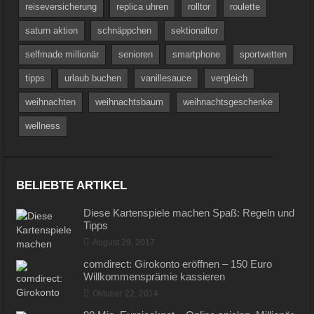
reiseversicherung
replica uhren
rolltor
roulette
saturn aktion
schnäppchen
sektionaltor
selfmade millionär
senioren
smartphone
sportwetten
tipps
urlaub buchen
vanillesauce
vergleich
weihnachten
weihnachtsbaum
weihnachtsgeschenke
wellness
BELIEBTE ARTIKEL
Diese Kartenspiele machen Spaß: Regeln und
Tipps
August 29, 2017
comdirect: Girokonto eröffnen – 150 Euro
Willkommensprämie kassieren
Oktober 22, 2014