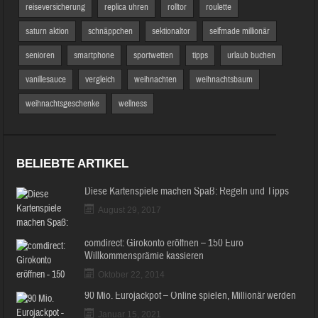
reiseversicherung
replica uhren
rolltor
roulette
saturn aktion
schnäppchen
sektionaltor
selfmade millionär
senioren
smartphone
sportwetten
tipps
urlaub buchen
vanillesauce
vergleich
weihnachten
weihnachtsbaum
weihnachtsgeschenke
wellness
BELIEBTE ARTIKEL
Diese Kartenspiele machen Spaß: Regeln und Tipps
August 29, 2017
comdirect: Girokonto eröffnen – 150 Euro
Willkommensprämie kassieren
Oktober 22, 2014
90 Mio. Eurojackpot – Online spielen, Millionär werden
Januar 15, 2021