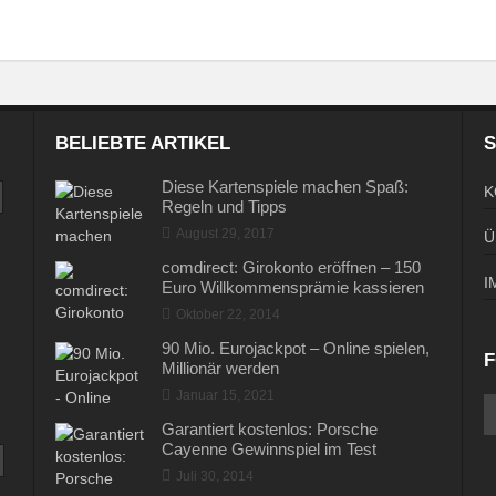
BELIEBTE ARTIKEL
S
Diese Kartenspiele machen Spaß:
K
Regeln und Tipps
August 29, 2017
Ü
comdirect: Girokonto eröffnen – 150
I
Euro Willkommensprämie kassieren
Oktober 22, 2014
90 Mio. Eurojackpot – Online spielen,
F
Millionär werden
Januar 15, 2021
Garantiert kostenlos: Porsche
Cayenne Gewinnspiel im Test
Juli 30, 2014