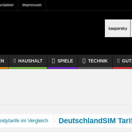
sclaimer
Impressum
EN
HAUSHALT
SPIELE
TECHNIK
GUT
DeutschlandSIM Tarif
dytarife im Vergleich