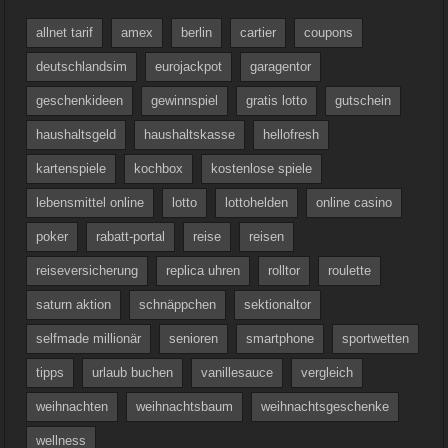
allnet tarif
amex
berlin
cartier
coupons
deutschlandsim
eurojackpot
garagentor
geschenkideen
gewinnspiel
gratis lotto
gutschein
haushaltsgeld
haushaltskasse
hellofresh
kartenspiele
kochbox
kostenlose spiele
lebensmittel online
lotto
lottohelden
online casino
poker
rabatt-portal
reise
reisen
reiseversicherung
replica uhren
rolltor
roulette
saturn aktion
schnäppchen
sektionaltor
selfmade millionär
senioren
smartphone
sportwetten
tipps
urlaub buchen
vanillesauce
vergleich
weihnachten
weihnachtsbaum
weihnachtsgeschenke
wellness