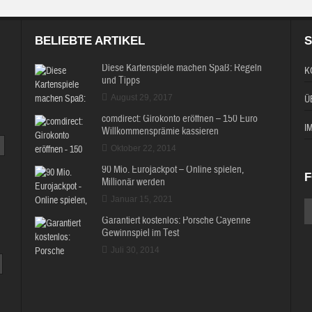
August 29, 2017
Ü
comdirect: Girokonto eröffnen – 150 Euro
I
Willkommensprämie kassieren
Oktober 22, 2014
90 Mio. Eurojackpot – Online spielen,
F
Millionär werden
Januar 15, 2021
Garantiert kostenlos: Porsche Cayenne
Gewinnspiel im Test
Juli 30, 2014