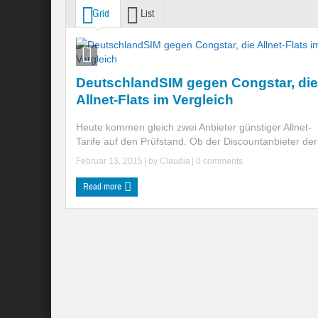
Allnet-Flats im Vergleich
Heute kommen gleich zwei Anbieter günstiger Allnet-
Tarife auf den Prüfstand. Ob der Discountanbieter der 
Februar 13, 2015
| by
Claudia
|
0 comments
Read more