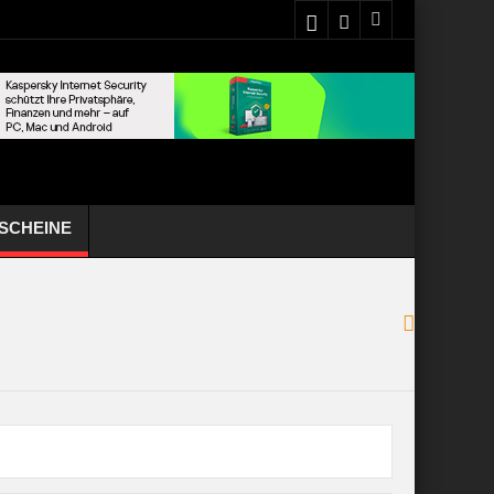
SCHEINE
Werbung