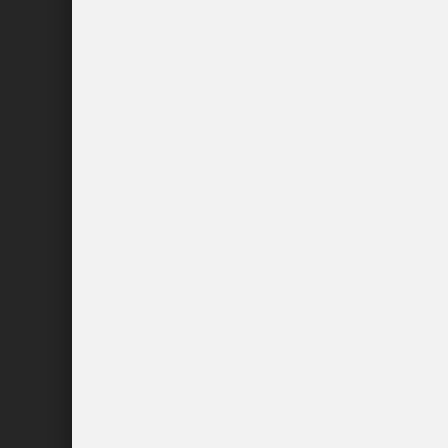
THEMEN
allnet tarif
amex
berlin
cartier
coupons