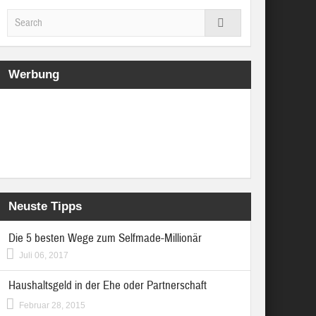
Neuste Tipps
Die 5 besten Wege zum Selfmade-Millionär
Juli 06, 2017
Haushaltsgeld in der Ehe oder Partnerschaft
Februar 28, 2015
Haushaltsgeld richtig einteilen – 4 Tricks die Sie
kennen müssen
Februar 15, 2015
Haushaltsgeld sparen leicht gemacht – 5 einfache