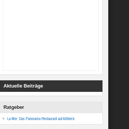
Aktuelle Beiträge
Ratgeber
La Mer: Das Panorama Restaurant auf Ahlbeck
ONSTIGES
ONTAKT
DATENSCHUTZ