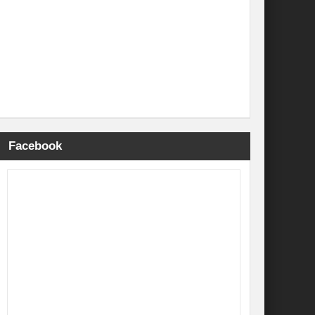
Facebook