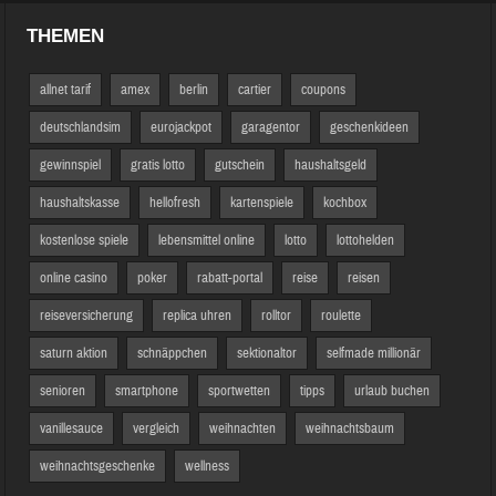
allnet tarif
amex
berlin
cartier
coupons
deutschlandsim
eurojackpot
garagentor
geschenkideen
gewinnspiel
gratis lotto
gutschein
haushaltsgeld
haushaltskasse
hellofresh
kartenspiele
kochbox
kostenlose spiele
lebensmittel online
lotto
lottohelden
online casino
poker
rabatt-portal
reise
reisen
reiseversicherung
replica uhren
rolltor
roulette
saturn aktion
schnäppchen
sektionaltor
selfmade millionär
senioren
smartphone
sportwetten
tipps
urlaub buchen
vanillesauce
vergleich
weihnachten
weihnachtsbaum
weihnachtsgeschenke
wellness