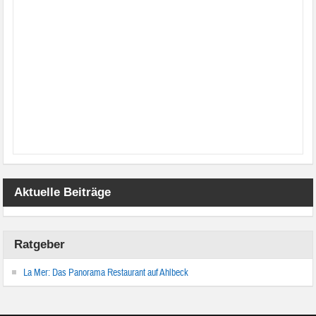
Aktuelle Beiträge
Ratgeber
La Mer: Das Panorama Restaurant auf Ahlbeck
THEMEN