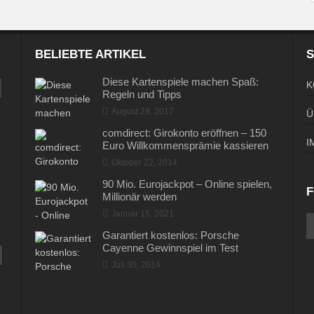
BELIEBTE ARTIKEL
S
Diese Kartenspiele machen Spaß:
K
Regeln und Tipps
August 29, 2017
Ü
comdirect: Girokonto eröffnen – 150
I
Euro Willkommensprämie kassieren
Oktober 22, 2014
90 Mio. Eurojackpot – Online spielen,
F
Millionär werden
Januar 15, 2021
Garantiert kostenlos: Porsche
Cayenne Gewinnspiel im Test
Juli 30, 2014