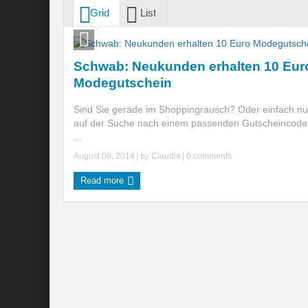
Grid
List
Schwab: Neukunden erhalten 10 Eur
Modegutschein
Sind Sie gerade im Shoppingrausch? Oder einfach nu
auf der Suche nach einem passenden Gutscheincode 
...
August 08, 2014
| by
Claudia
|
0 comments
Read more