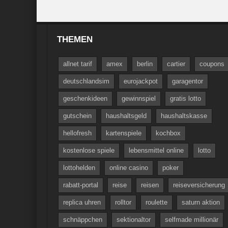
THEMEN
allnet tarif
amex
berlin
cartier
coupons
deutschlandsim
eurojackpot
garagentor
geschenkideen
gewinnspiel
gratis lotto
gutschein
haushaltsgeld
haushaltskasse
hellofresh
kartenspiele
kochbox
kostenlose spiele
lebensmittel online
lotto
lottohelden
online casino
poker
rabatt-portal
reise
reisen
reiseversicherung
replica uhren
rolltor
roulette
saturn aktion
schnäppchen
sektionaltor
selfmade millionär