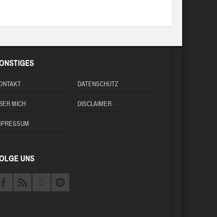
ONSTIGES
ONTAKT
DATENSCHUTZ
BER MICH
DISCLAIMER
MPRESSUM
OLGE UNS