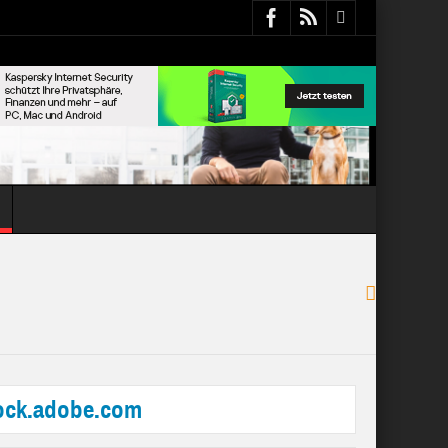
tock.adobe.com