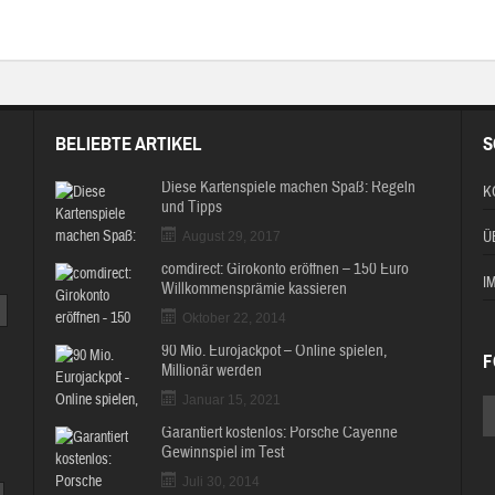
BELIEBTE ARTIKEL
S
Diese Kartenspiele machen Spaß: Regeln
K
und Tipps
Ü
August 29, 2017
comdirect: Girokonto eröffnen – 150 Euro
I
Willkommensprämie kassieren
Oktober 22, 2014
90 Mio. Eurojackpot – Online spielen,
F
Millionär werden
Januar 15, 2021
Garantiert kostenlos: Porsche Cayenne
Gewinnspiel im Test
Juli 30, 2014