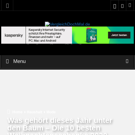
Menu
Home
Haushalt
Mode
Was gehört dieses Jahr unter
den Baum – Die 10 besten