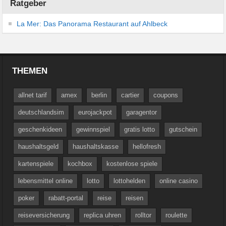
Ratgeber
La Mer: Das Panorama Restaurant auf Ahlbeck
THEMEN
allnet tarif
amex
berlin
cartier
coupons
deutschlandsim
eurojackpot
garagentor
geschenkideen
gewinnspiel
gratis lotto
gutschein
haushaltsgeld
haushaltskasse
hellofresh
kartenspiele
kochbox
kostenlose spiele
lebensmittel online
lotto
lottohelden
online casino
poker
rabatt-portal
reise
reisen
reiseversicherung
replica uhren
rolltor
roulette